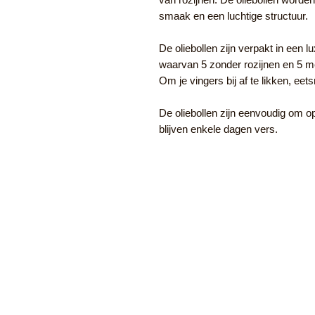
smaak en een luchtige structuur.
De oliebollen zijn verpakt in een l
waarvan 5 zonder rozijnen en 5 met
Om je vingers bij af te likken, eet
De oliebollen zijn eenvoudig om 
blijven enkele dagen vers.
Shop:
Over Ons
Veelgestelde vragen
Afhalen / Bezorgen
Winkel voorwaarden