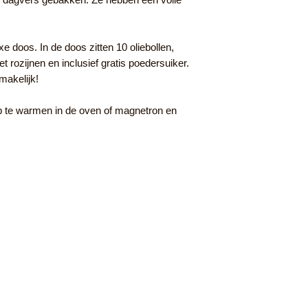
uxe doos. In de doos zitten 10 oliebollen,
 rozijnen en inclusief gratis poedersuiker.
smakelijk!
op te warmen in de oven of magnetron en
Verkoopdagen 2025:
Woensdag 31 dec 10-15 uur