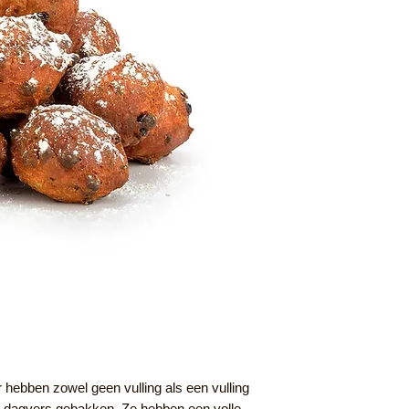
 hebben zowel geen vulling als een vulling
en dagvers gebakken. Ze hebben een volle